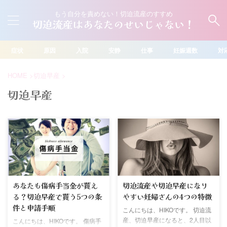
もう自分を責めない！切迫流産のすすめ
切迫流産はあなたのせいじゃない！
症状
原因
入院
安静
仕事
妊娠週数
対
HOME
>
切迫早産
>
切迫早産
あなたも傷病手当金が貰え
切迫流産や切迫早産になり
る？切迫早産で貰う5つの条
やすい妊婦さんの4つの特徴
件と申請手順
こんにちは、HIKOです。 切迫流
産、切迫早産になると、2人目以
こんにちは、HIKOです。 傷病手