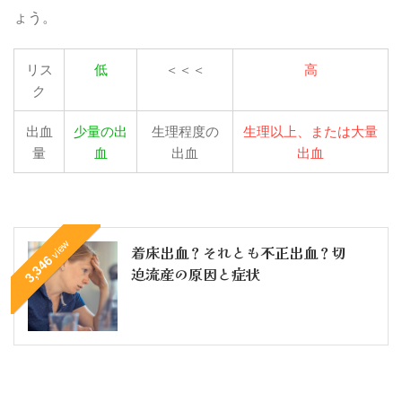
ょう。
リス
低
＜＜＜
高
ク
出血
少量の出
生理程度の
生理以上、または大量
量
血
出血
出血
view
着床出血？それとも不正出血？切
3,346
迫流産の原因と症状