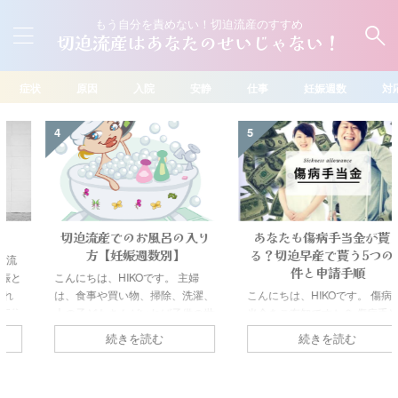
もう自分を責めない！切迫流産のすすめ
切迫流産はあなたのせいじゃない！
症状
原因
入院
安静
仕事
妊娠週数
対
4
5
切迫流産でのお風呂の入り
あなたも傷病手当金が貰え
方【妊娠週数別】
る？切迫早産で貰う5つの条
件と申請手順
こんにちは、HIKOです。 主婦
は、食事や買い物、掃除、洗濯、
こんにちは、HIKOです。 傷病手
上の子どもさんがいれば子供の世
当金をご存知ですか？ 傷病手当
話など休めない場面が多くありま
金は切迫早産など、働けない期間
続きを読む
続きを読む
す。ただ切迫流産の診断を受ける
の生活を補償してくれる制度で
とそうはいきません。安静が指示
す。 雇用保険の傷病手当と似て
され、食事やトイレ以外が制限さ
いますが、ちょっと違います。