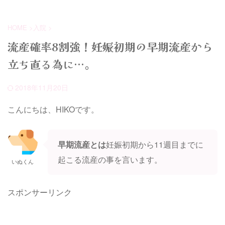
れたベッド上での日々が始まりま
傷病手当金は給与の約6割を受け
す。 『切迫流産ではお風呂は無
取ることができますが、切迫早産
理？』 いぬくん 実は入浴できる
でも受け取れる人、受け取れない
HOME
>
入院
>
時期と制限される時期がありま
人がいます。 あなたは傷病手当
す。 また入浴方法を工夫する事
金を受け取れる人なのか？受け取
流産確率8割強！妊娠初期の早期流産から
で身体に負担のない入浴方法も有
れる場合の申請手順も紹介しま
立ち直る為に…。
るので、切迫流産の原因も含めて
す。 俺が働けなくなった場合、
ご紹介します。
傷病手当金を受け取れるのか？
いぬくん おさるくん いぬくんが
2018年11月20日
５つの条件を満たしていれば傷病
手当金は受け取れるよ。
こんにちは、HIKOです。
早期流産とは
妊娠初期から11週目までに
起こる流産の事を言います。
いぬくん
スポンサーリンク