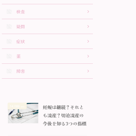
検査
疑問
症状
薬
障害
14,086
妊娠は継続？それと
view
も流産？切迫流産の
今後を知る3つの指標