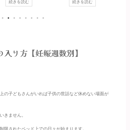
続きを読む
続きを読む
を補償してくれる制度です。
と家事や子供の世話が出来ない事
産間近
保険の傷病手当と似ています
から里帰り検討される方がいます
オスス
ちょっと違います。 傷病手当
が、でもちょっと待ってくださ
の妊娠
給与の約6割を受け取ること
い。切迫流産で里帰りすることは
された
きますが、切迫早産でも受け
必ずしも有効な選択ではありませ
って対
る人、受け取れない人がいま
ん。 いぬくん 里帰りの前に帰る
 あなたは傷病手当金を受け取
べきかどうかを今一度考えてみま
人なのか？受け取れる場合の
せんか？
手順も紹介します。 俺が働け
の入り方【妊娠週数別】
なった場合、傷病手当金を受
れるのか？ いぬくん おさる
 いぬくんが５つの条件を満た
いれば傷病手当金は受け取れ
。
上の子どもさんがいれば子供の世話など休めない場面が
いきません。
制限されたベッド上での日々が始まります。