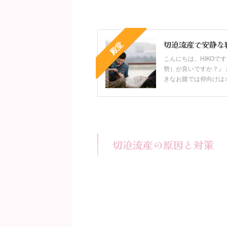
切迫流産で安静な
殿堂
こんにちは、HIKOで
勢）が良いですか？』
きなお腹では仰向けはオス
切迫流産の原因と対策