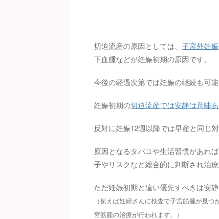
切迫流産の原因としては、
子宮外妊娠
下血腫などが妊娠初期の原因です。
今後の経過次第では妊娠の継続も可能
妊娠初期の
切迫流産では安静は意味あ
反対に妊娠12週以降では早産と同じ
原因となるタバコや生活習慣があれば
子やリスクなど総合的に判断され治療
ただ妊娠初期と違い優先すべきは安静
（例えば妊婦さんに検査で子宮筋腫が見つ
宮筋腫の治療が行われます。）