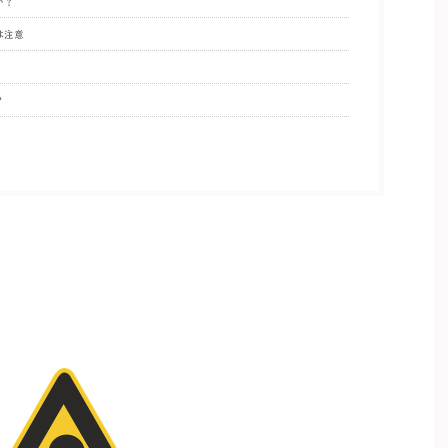
い？
は注意
？