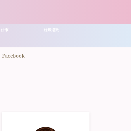
仕事
妊娠週数
Facebook
7
8
流産で安静な寝方とは？
切迫流産でのお風呂の入り方
おすす
【妊娠週数別】
期
ちは、HIKOです。 『切迫
診断され安静を指示されま
こんにちは、HIKOです。 主婦
こんにち
どんな寝方（姿勢）が良い
は、食事や買い物、掃除、洗濯、
に出血
？』 楽な寝方なら仰向けで
上の子どもさんがいれば子供の世
と妊娠
向きでも大丈夫です。 （出
話など休めない場面が多くありま
中期以