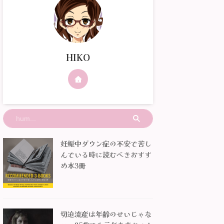
続きを読む
続きを読む
の大きなお腹では仰向けは
す。ただ切迫流産の診断を受ける
あります
メしません。） それよりど
とそうはいきません。安静が指示
合も危
週数の時に切迫流産と診断
され、食事やトイレ以外が制限さ
産や早
かの方が重要で、それによ
れたベッド上での日々が始まりま
ん。 原
応も変わってきます。
す。 『切迫流産ではお風呂は無
赤ちゃ
HIKO
理？』 いぬくん 実は入浴できる
マが原
時期と制限される時期がありま
す。妊
す。 また入浴方法を工夫する事で
て自宅
身体に負担のない入浴方法も有る
なケー
ので、切迫流産の原因も含めてご
期まで
紹介します。 スポンサーリンク
いても
切迫流産とは 妊娠21週までに出血
ケース
やお腹の痛みや張りな ...
の体験が
妊娠中ダウン症の不安で苦し
んでいる時に読むべきおすす
め本3冊
切迫流産は年齢のせいじゃな