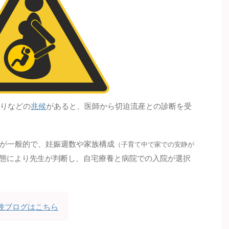
張りなどの
兆候
があると、医師から切迫流産との診断を受
が一般的で、妊娠週数や家族構成
（子育て中で家での安静が
態により先生が判断し、自宅療養と病院での入院が選択
験ブログはこちら