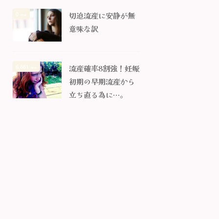
0
切迫流産に安静が無
view
意味な訳
6,661
流産確率8割強！妊娠
view
初期の早期流産から
立ち直る為に…。