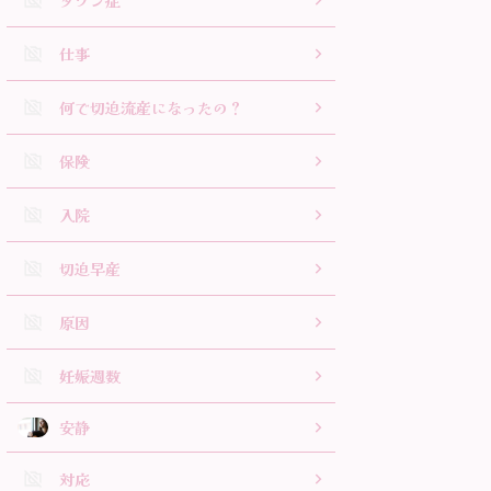
ダウン症
仕事
何で切迫流産になったの？
保険
入院
切迫早産
原因
妊娠週数
安静
対応