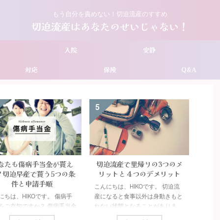
もう自分を責めない！切迫流産のすすめ
切迫流産はあなたのせいじゃない！
入院
安静
対応
保険
Q&A
5
6
なたも傷病手当金が貰え
切迫流産で里帰りの3つのメ
切迫
？切迫早産で貰う5つの条
リットと４つのデメリット
こんに
件と申請手順
こんにちは、HIKOです。 切迫流
流産と
にちは、HIKOです。 傷病手
産になると食事以外は身動きもと
した。
をご存知ですか？ 傷病手当金
れない状態となることがありま
ですか
迫早産など、働けない期間の
す。切迫流産で安静が必要になる
も、横