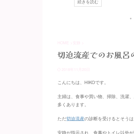
続きを読む
続きを読む
、保険加入は出来るの？』と、
期化することも多い入院期間だけ
生活
安が募ります。 いぬくん でも
にいくら費用がかかるのか心配も
雇用
心さてください！切迫流産でも
募ります。 いぬくん この記事で
が、
険加入は可能です。 妊娠中に切
は、入院費用の内訳と今から出来
金は
流産で入院すると、限度額認定
る入院費用の負担軽減策について
がで
を利用しても標準報酬月額（標
ご紹介します。
取れ
報酬月額とは、4月、5月、6月
す。
HOME
>
安静
>
報酬の平均額をもとに決定され
れる
す。）により1ヶ月最大35,400円
申請
切迫流産でのお風呂
252,600円＋αの入院費用が掛か
なく
てきます。 切迫流産は繰り返す
け取
2018年11月20日
とも多いだけに、保険に未加入
くん
..
して
るよ
こんにちは、HIKOです。
主婦は、食事や買い物、掃除、洗濯、
多くあります。
ただ
切迫流産
の診断を受けるとそうは
安静が指示され、食事やトイレ以外が