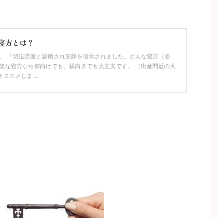
寝方とは？
す。 『切迫流産と診断され安静を指示されました。どんな寝方（姿
 楽な寝方なら仰向けでも、横向きでも大丈夫です。 （出産間近の大
スメしま ...