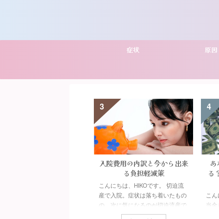
症状
原因
3
4
4分でわかる切迫流産でも保
入院費用の内訳と今から出来
あ
険加入はできる秘密！？
る負担軽減策
る
んにちは、HIKOです。 切迫流
こんにちは、HIKOです。 切迫流
になると入院費用などの負担か
産で入院。症状は落ち着いたもの
こん
、『保険加入しておけば良かっ
の、次に気になるのが切迫流産で
当金
…』、『切迫流産になったけ
の入院費用です。 1ヶ月以上と長
は切