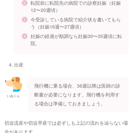
転院前に転院先の病院での診察妊娠（妊娠
12〜20週頃）
今受診している病院で紹介状を書いてもら
う（妊娠16週〜27週頃）
妊娠の経過が順調なら妊娠30〜35週頃に転
院。
出産
飛行機に乗る場合、36週以降は医師の診
断書が必要になります。飛行機を利用す
いぬくん
る場合は準備しておきましょう。
切迫流産や切迫早産では必ずしも上記の流れを辿らない場
合があります。