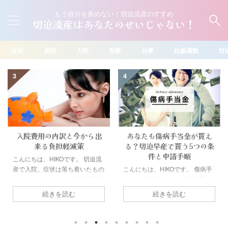
もう自分を責めない！切迫流産のすすめ
切迫流産はあなたのせいじゃない！
症状
原因
入院
安静
仕事
妊娠週数
対
4
5
あなたも傷病手当金が貰え
切迫流産で里帰りの3つのメ
る？切迫早産で貰う5つの条
リットと４つのデメリット
件と申請手順
こんにちは、HIKOです。 切迫流
こんにちは、HIKOです。 傷病手
産になると食事以外は身動きもと
当金をご存知ですか？ 傷病手当
れない状態となることがありま
金は切迫早産など、働けない期間
す。切迫流産で安静が必要になる
続きを読む
続きを読む
の生活を補償してくれる制度で
と家事や子供の世話が出来ない事
す。 雇用保険の傷病手当と似て
から里帰り検討される方がいます
いますが、ちょっと違います。
が、でもちょっと待ってくださ