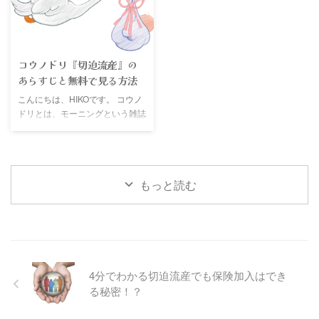
けの風習で医学的根拠は特にあり
切迫流産と診断された時に、どの
ません。切迫流産になった場合も
程度安静にしたらいいのか？今後
原因は他にあり、腹帯巻かなかっ
の経過どうなるのか？仕事を休め
たせいではありません。また腹帯
ない時、退職したい時の対処法と
コウノドリ『切迫流産』の
をすることでは流産という最悪の
復帰時の注意点自宅安静から入院
あらすじと無料で見る方法
状態は防げません。正しい知識を
へと移行するのはどんな時なの
身に付け、正しく着用しましょ
か？入院期間はいつまでなのか？
こんにちは、HIKOです。 コウノ
う。
など安静中の疑問についてまとめ
ドリとは、モーニングという雑誌
ています。何もできない安静期間
で連載中の鈴ノ木ユウ先生原作の
はとても辛い時期ですが、不安一
コミックです。産婦人科を舞台に
杯で過ごすのか？前向きに過ご ...
命と向き合う物語で、『涙無くし
ては見れない』なんて感想が聞か
もっと読む
れる程、メッセージ性が強く、い
ろいろ考えさせられる漫画となっ
ています。これから出産される方
や育児中のママにおすすめ出来る
まんがです。2015年（平成27
年）10月から第1シーズンが綾野
剛主演でテレビドラマ化されまし
4分でわかる切迫流産でも保険加入はでき
た。2ndシーズンは2017年（平成
る秘密！？
29年）10月13日（金曜）10時か
らTBS系列で放送予定です。引