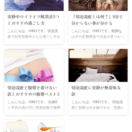
安静中のイライラ解消法3つ
『切迫流産とは何？』8分で
とおすすめ過ごし方
分からない事が分かる
こんにちは、HIKOです。切迫流
こんにちは、HIKOです。順調な
産で自宅安静中どんな過ごし方を
はずの定期受診で出血が見つかっ
されていますか？ 『自宅安静な
た。便秘だと思っていたら、張り
ので、食事とトイレ以外は横にな
止めが出され自宅安静になった。
3,769
35,633
って過ごしている』 といった過
なんて事が切迫流産ではありま
view
view
ごし方をされている方が多いと思
す。切迫流産とは何！？初めて聞
います。ただ元気なのに横になっ
いた！って方向けの記事です。こ
ているだけの過ごし方は、苦痛以
の記事を読むことで、切迫流産の
外の何者でもありません。いつも
原因や症状、受診のタイミング、
はさほど気にならない夫のオナラ
診察内容、薬や手術の事、今後の
切迫流産で腹帯を着けない
切迫流産に安静が無意味な
にさえ、イライラが募ります。イ
経過について幅広く理解できま
訳とおすすめの腹帯ベスト3
訳
ライラは胎教にも良くないので、
す。安静という先の見えない不安
イライラしないようにしたいとこ
に、何もしないのも、不安に立ち
こんにちは、HIKOです。 妊娠5
こんにちは、HIKOです。 切迫流
ろですが、先の見えない自宅安静
向かうのもあなた次第です。知ら
ヶ月目の戌の日に安産祈願で腹帯
産に安静は付き物ですが、安静に
の日々に、なかなか前向きにはな
ない事を知る事は、漠然とした不
を巻く習わしがあります。これは
しても流産は防げません。安静は
れないんじゃないでしょうか？
安に対処できる自分になれます。
犬が多産なのに安産で、子犬の成
妊娠週数によりその重要性が違
3,815
この記事は切迫流産の体験談を ...
この記事を読んで、切迫流産の不
長も早く縁起が良い為に行われて
い、最優先事項にも、無意味な対
view
...
いる風習です。ただこれは日本だ
応にもなります。この記事では、