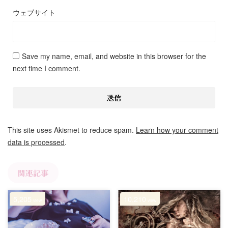
ウェブサイト
Save my name, email, and website in this browser for the
next time I comment.
This site uses Akismet to reduce spam.
Learn how your comment
data is processed
.
関連記事
5,205
10,210
view
view