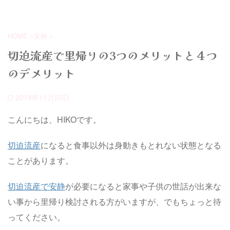
傷病手当金は給与の約6割を受け
い。切迫流産で里帰りすることは
取ることができますが、切迫早産
必ずしも有効な選択ではありませ
でも受け取れる人、受け取れない
ん。 いぬくん 里帰りの前に帰る
人がいます。 あなたは傷病手当
べきかどうかを今一度考えてみま
HOME
>
安静
>
金を受け取れる人なのか？受け取
せんか？ スポンサーリンク 切迫
切迫流産で里帰りの3つのメリットと４つ
れる場合の申請手順も紹介しま
流産で里帰り出産のメリット 切
す。 俺が働けなくなった場合、
迫流産で里帰りすると以下の様な
のデメリット
傷病手当金を受け取れるのか？
メリットがあります。 安静が保
いぬくん おさるくん いぬくんが
てる子供の面倒を見てもらえる。
５つの条件を満たしていれば傷病
旦那の負担が軽減できる 安 ...
2018年11月20日
手当金は受け取れるよ。
こんにちは、HIKOです。
切迫流産
になると食事以外は身動きもとれない状態となる
ことがあります。
切迫流産で安静
が必要になると家事や子供の世話が出来な
い事から里帰り検討される方がいますが、でもちょっと待
ってください。