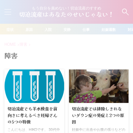
もう自分を責めない！切迫流産のすすめ
切迫流産はあなたのせいじゃない！
症状
原因
入院
安静
仕事
妊娠週数
対
HOME
>
障害
>
障害
切迫流産でも羊水検査を前
切迫流産では排除しきれな
向きに考えるべき妊婦さん
いダウン症の発症と2つの原
の5つの特徴
因
こんにちは、HIKOです。 30代中
妊娠中に出血やお腹の張りなどの